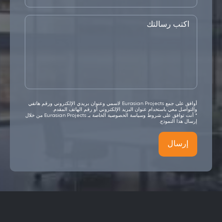
أوافق على جمع Eurasian Projects لاسمي وعنوان بريدي الإلكتروني ورقم هاتفي
والتواصل معي باستخدام عنوان البريد الإلكتروني أو رقم الهاتف المقدم.
* أنت توافق على شروط وسياسة الخصوصية الخاصة بـ Eurasian Projects من خلال
إرسال هذا النموذج.