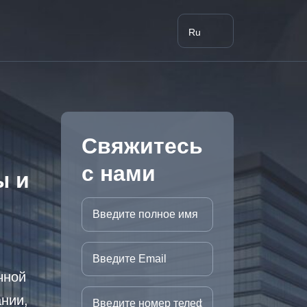
Ru
Свяжитесь
с нами
ы и
чной
нии,